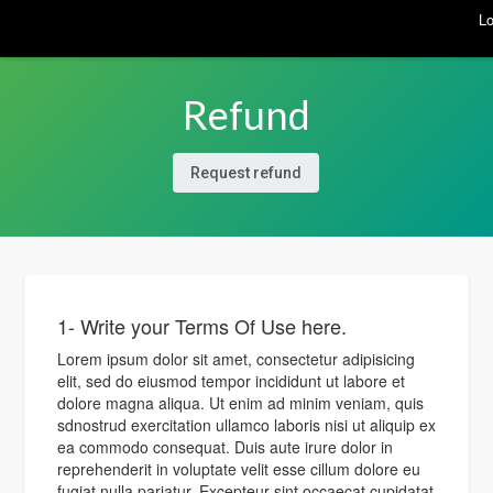
Lo
Refund
Request refund
1- Write your Terms Of Use here.
Lorem ipsum dolor sit amet, consectetur adipisicing
elit, sed do eiusmod tempor incididunt ut labore et
dolore magna aliqua. Ut enim ad minim veniam, quis
sdnostrud exercitation ullamco laboris nisi ut aliquip ex
ea commodo consequat. Duis aute irure dolor in
reprehenderit in voluptate velit esse cillum dolore eu
fugiat nulla pariatur. Excepteur sint occaecat cupidatat